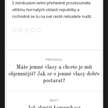
S minibusem velmi přehledně prozkoumáte
většinu hornatých oblastí republiky a
rozhodně se tu na své cestě nebudete nudit.
Navigace
PREVIOUS
pro
Previous
Máte jemné vlasy a chcete je mít
post:
objemnější? Jak se o jemné vlasy dobře
příspěvek
postarat?
NEXT
Next
Jak zlepšit komunikaci