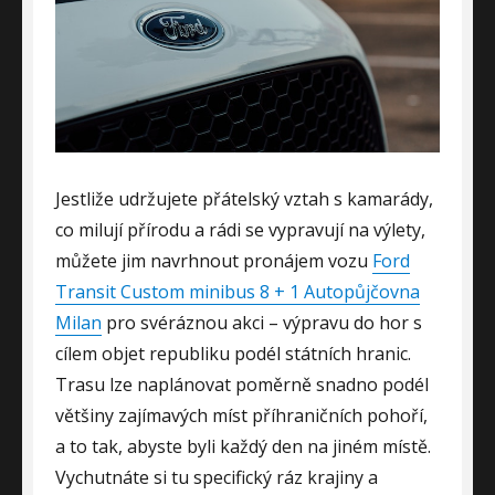
Jestliže udržujete přátelský vztah s kamarády,
co milují přírodu a rádi se vypravují na výlety,
můžete jim navrhnout pronájem vozu
Ford
Transit Custom minibus 8 + 1 Autopůjčovna
Milan
pro svéráznou akci – výpravu do hor s
cílem objet republiku podél státních hranic.
Trasu lze naplánovat poměrně snadno podél
většiny zajímavých míst příhraničních pohoří,
a to tak, abyste byli každý den na jiném místě.
Vychutnáte si tu specifický ráz krajiny a