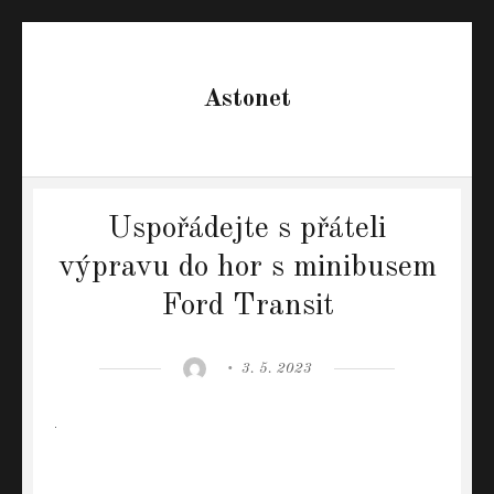
Astonet
Uspořádejte s přáteli
výpravu do hor s minibusem
Ford Transit
Author
Posted
3. 5. 2023
on