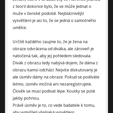
z teorií dokonce bylo, že se může jednat o
muže v ženské podobě. Nejbláznivější
vysvětlení je asi to, že se jedná o samotného
umělce.
Určitě každého zaujme to, že je žena na
obraze odvrácena od diváka, ale zároveň je
natočená tak, aby jej pohledem sledovala.
Divák z obrazu tedy nabývá dojem, že dáma z
obrazu kamsi odchází. Nejvíce diskutovaný je
ale úsměv dámy na obraze. Pokud se podíváte
letmo, úsměv možná ani nezaregistrujete.
Člověk se musí podívat lépe. Koutky se poté
jakby pohnou.
Právě úsměv je to, co vede badatele k tomu,
aby vymýšleli všelijaká vysvětlení.