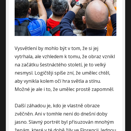
Vysvětlení by mohlo být v tom, že si jej
vytrhala, ale vzhledem k tomu, že obraz vznikl
na začátku šestnáctého století, je to velký
nesmysl. Logičtěji spíše zní, že umělec chtěl,
aby vynikla kolem očí hra světla a stínu.
Možné je ale i to, že umělec prostě zapomněl.
Další záhadou je, kdo je vlastně obraze
zvěčněn. Ani v tomhle není do dnešní doby
jasno. Slavný portrét byl přisuzován mnohým
ženám, které v té době žily ve Florencii. Jednou