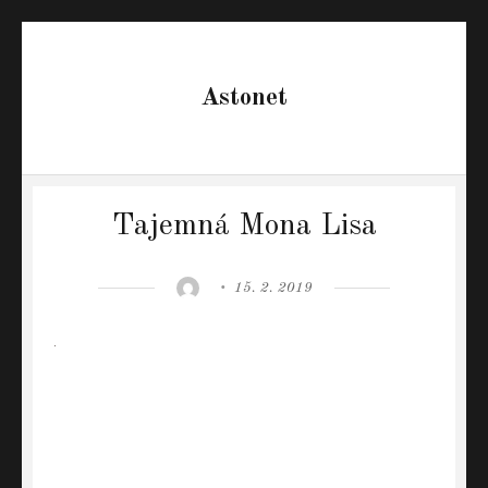
Astonet
Tajemná Mona Lisa
Author
Posted
15. 2. 2019
on