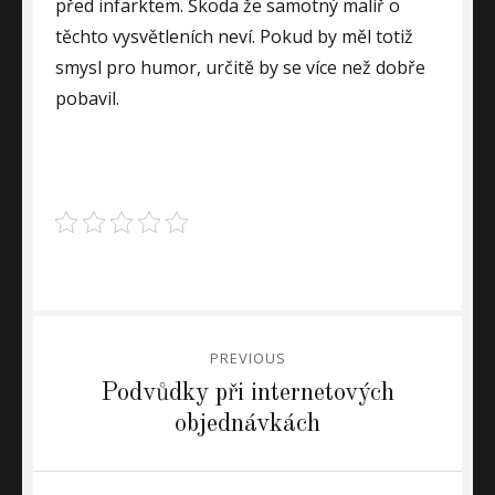
před infarktem. Škoda že samotný malíř o
těchto vysvětleních neví. Pokud by měl totiž
smysl pro humor, určitě by se více než dobře
pobavil.
Navigace
PREVIOUS
pro
Previous
Podvůdky při internetových
post:
objednávkách
příspěvek