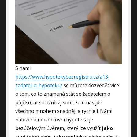
S námi
https://www.hypotekybezregistru.cz/a13-
zadatel-o-hypoteku/
se můžete dozvědět více
o tom, co to znamená stát se žadatelem o
půjčku, ale hlavně zjistíte, že u nás jde
všechno mnohem snadněji a rychleji. Námi
nabízená nebankovní hypotéka je
bezúčelovým úvěrem, který lze využít
jako
spotřební úvěr, jako podnikatelský úvěr
a i