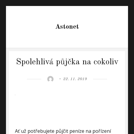
Astonet
Spolehlivá půjčka na cokoliv
Author
Posted
22. 11. 2019
on
Ať už potřebujete půjčit peníze na pořízení