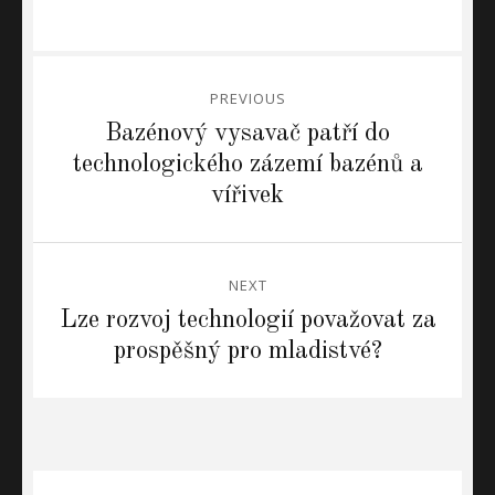
Navigace
PREVIOUS
pro
Previous
Bazénový vysavač patří do
post:
technologického zázemí bazénů a
příspěvek
vířivek
NEXT
Next
Lze rozvoj technologií považovat za
post:
prospěšný pro mladistvé?