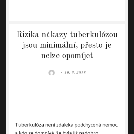
Rizika nákazy tuberkulózou
jsou minimální, přesto je
nelze opomíjet
Author
Posted
19. 6. 2018
on
Tuberkulóza není zdaleka podchycená nemoc,
a kdo se domnívá, že byla již nadobro