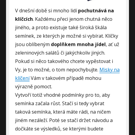
V dnešní době si mnoho lidí
pochutnává na
klíčcích
. Každému přeci jenom chutná něco
jiného, a proto existuje také široká škála
semínek, ze kterých je možné si vybírat. Klíčky
jsou oblíbeným
doplňkem mnoha jídel
, ať už
zeleninových salátů či jakýchkoliv jiných.
Pokud si něco takového chcete vypěstovat i
Vy, je to možné, o tom nepochybujte.
Misky na
klíčení
Vám v takovém případě mohou
výrazně pomoct.
Vytvoří totiž vhodné podmínky pro to, aby
semínka začala růst. Stačí si tedy vybrat
taková semínka, která máte rádi, na ničem
jiném nezáleží. Poté se stačí držet návodu a
dočkáte se výsledků, se kterými budete