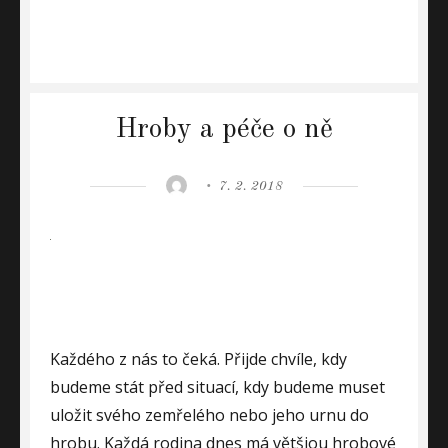
Hroby a péče o ně
Author
Posted
7. 2. 2018
on
Každého z nás to čeká. Přijde chvíle, kdy
budeme stát před situací, kdy budeme muset
uložit svého zemřelého nebo jeho urnu do
hrobu. Každá rodina dnes má většiou hrobové