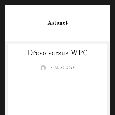
Astonet
Dřevo versus WPC
Author
Posted
19. 10. 2018
on