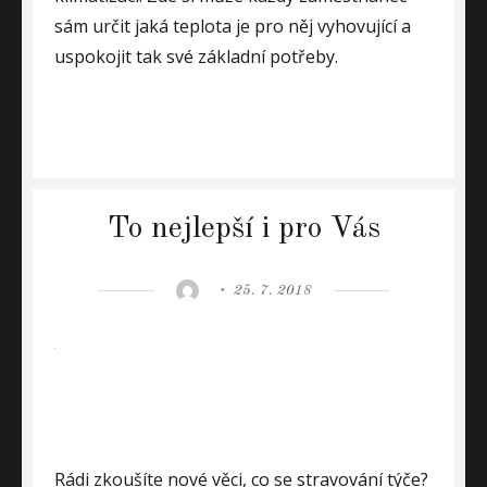
sám určit jaká teplota je pro něj vyhovující a
uspokojit tak své základní potřeby.
To nejlepší i pro Vás
Author
Posted
25. 7. 2018
on
Rádi zkoušíte nové věci, co se stravování týče?