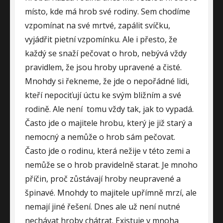
místo, kde má hrob své rodiny. Sem chodíme
vzpomínat na své mrtvé, zapálit svíčku,
vyjádřit pietní vzpomínku. Ale i přesto, že
každý se snaží pečovat o hrob, nebývá vždy
pravidlem, že jsou hroby upravené a čisté.
Mnohdy si řekneme, že jde o nepořádné lidi,
kteří nepociťují úctu ke svým bližním a své
rodině. Ale není
tomu vždy tak, jak to vypadá.
Často jde o majitele hrobu, který je již starý a
nemocný a nemůže o hrob sám pečovat.
Často jde o rodinu, která nežije v této zemi a
nemůže se o hrob pravidelně starat. Je mnoho
příčin, proč zůstávají hroby neupravené a
špinavé. Mnohdy to majitele upřímně mrzí, ale
nemají jiné řešení. Dnes ale už není nutné
nechávat hroby chátrat. Existuje v mnoha