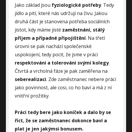
Jako základ jsou
fyziologické potřeby
. Tedy
jídlo a pití, které nás udržují na živu. Jakou
druhá část je stanovena potřeba sociálních
jistot, kdy máme jisté
zaměstnání, stálý
příjem a případné připojištění
. Na třetí
úrovni se pak nachází společenské
uspokojení, tedy pocit, že jsme v práci
respektováni a tolerováni svými kolegy
.
Čtvrtá a vrcholná fáze je pak zaměřena na
seberealizaci
. Zde zaměstnanec nebere práci
jako povinnost, ale cosi, co ho baví a má z ní
vnitřní prožitky.
Práci tedy bere jako koníček a dalo by se
říct, že se zaměstnanec dokonce baví a
plat je jen jakýmsi bonusem.