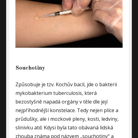
Souchotiny
Způsobuje je tzv. Kochův bacil, jde o bakterii
mykobakterium tuberculosis, která
bezostyšně napadá orgány v těle dle její
nejpříhodnější konstelace. Tedy nejen plíce a
průdušky, ale i mozkové pleny, kosti, ledviny,
slinivku atd. Kdysi byla tato obávaná lidská
zhouba známa pod názvem „souchotiny“ a