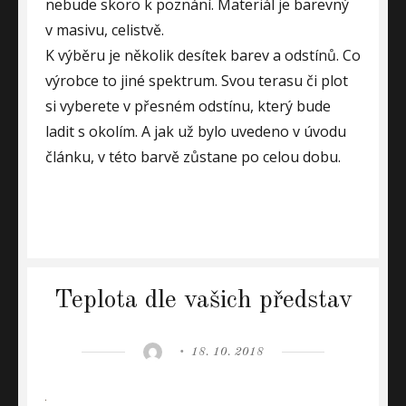
nebude skoro k poznání. Materiál je barevný
v masivu, celistvě.
K výběru je několik desítek barev a odstínů. Co
výrobce to jiné spektrum. Svou terasu či plot
si vyberete v přesném odstínu, který bude
ladit s okolím. A jak už bylo uvedeno v úvodu
článku, v této barvě zůstane po celou dobu.
Teplota dle vašich představ
Author
Posted
18. 10. 2018
on