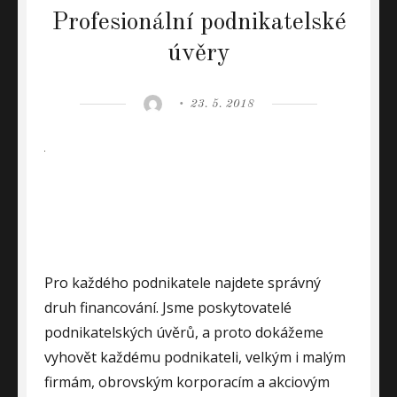
Profesionální podnikatelské
úvěry
Author
Posted
23. 5. 2018
on
Pro každého podnikatele najdete správný
druh financování. Jsme poskytovatelé
podnikatelských úvěrů, a proto dokážeme
vyhovět každému podnikateli, velkým i malým
firmám, obrovským korporacím a akciovým