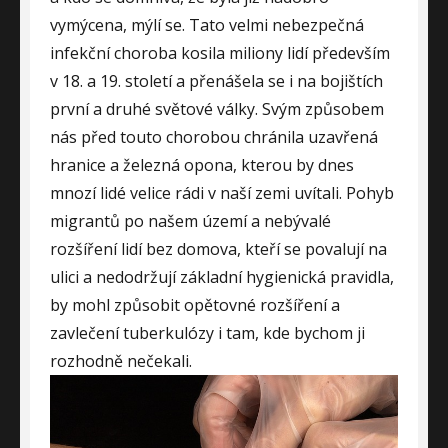
vymýcena, mýlí se. Tato velmi nebezpečná
infekční choroba kosila miliony lidí především
v 18. a 19. století a přenášela se i na bojištích
první a druhé světové války. Svým způsobem
nás před touto chorobou chránila uzavřená
hranice a železná opona, kterou by dnes
mnozí lidé velice rádi v naší zemi uvítali. Pohyb
migrantů po našem území a nebývalé
rozšíření lidí bez domova, kteří se povalují na
ulici a nedodržují základní hygienická pravidla,
by mohl způsobit opětovné rozšíření a
zavlečení
tuberkulózy
i tam, kde bychom ji
rozhodně nečekali.