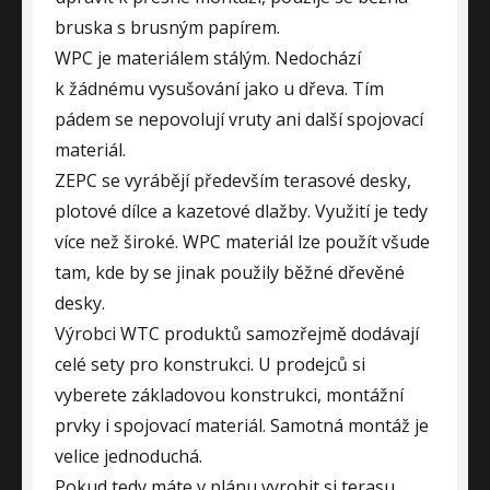
bruska s brusným papírem.
WPC je materiálem stálým. Nedochází
k žádnému vysušování jako u dřeva. Tím
pádem se nepovolují vruty ani další spojovací
materiál.
ZEPC se vyrábějí především terasové desky,
plotové dílce a kazetové dlažby. Využití je tedy
více než široké. WPC materiál lze použít všude
tam, kde by se jinak použily běžné dřevěné
desky.
Výrobci WTC produktů samozřejmě dodávají
celé sety pro konstrukci. U prodejců si
vyberete základovou konstrukci, montážní
prvky i spojovací materiál. Samotná montáž je
velice jednoduchá.
Pokud tedy máte v plánu vyrobit si terasu,