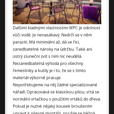
Dalšími kladnými vlastnostmi WPC je odolnost
vůči vodě. Je nenasákavý. Nedrží se v něm
paraziti. Má minimální až, dá se říci,
zanedbatelné nároky na údržbu. Také ani
ostrý sluneční svit s ním nic neudělá.
Nezanedbatelná výhoda pro všechny
řemeslníky a kutily je i to, že se s tímto
materiál výborně pracuje.
Nepotřebujeme na něj žádné specializované
nářadí. Opracovává se klasickou pilou, vrtá se
normální vrtačkou s použitím vrtáků do dřeva.
Pokud je nutné nějaký kousek broušením
upravit k přesné montáži, použije se běžná