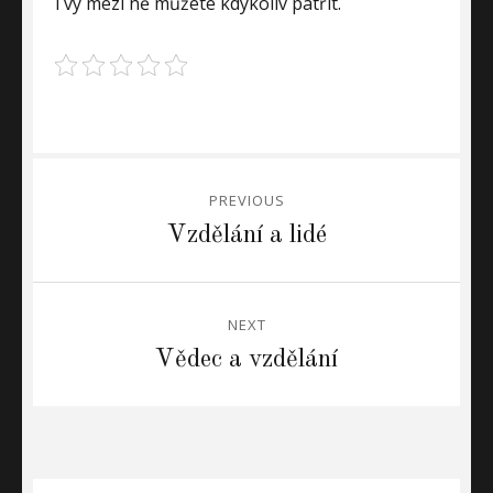
i vy mezi ně můžete kdykoliv patřit.
Navigace
PREVIOUS
pro
Previous
Vzdělání a lidé
post:
příspěvek
NEXT
Next
Vědec a vzdělání
post: