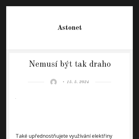
Astonet
Nemusí být tak draho
Author
Posted
15. 5. 2024
on
Také upřednostňujete využívání elektřiny