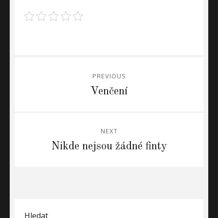
Navigace
PREVIOUS
pro
Previous
Venčení
post:
příspěvek
NEXT
Next
Nikde nejsou žádné finty
post:
Hledat