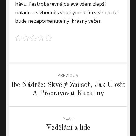
hávu. Pestrobarevná oslava všem zlepší
náladu a s vhodně zvoleným občerstvením to
bude nezapomenutelný, krásný večer.
Navigace
PREVIOUS
pro
Previous
Ibc Nádrže: Skvělý Způsob, Jak Uložit
post:
A Přepravovat Kapaliny
příspěvek
NEXT
Next
Vzdělání a lidé