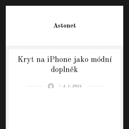
Astonet
Kryt na iPhone jako módní
doplněk
Author
Posted
4. 1. 2024
on