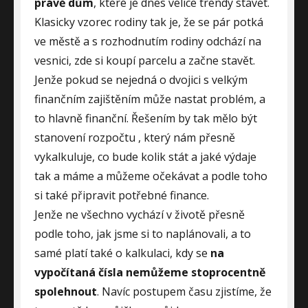
právě dům
, které je dnes velice trendy stavět.
Klasicky vzorec rodiny tak je, že se pár potká
ve městě a s rozhodnutím rodiny odchází na
vesnici, zde si koupí parcelu a začne stavět.
Jenže pokud se nejedná o dvojici s velkým
finančním zajištěním může nastat problém, a
to hlavně finanční. Řešením by tak mělo být
stanovení rozpočtu
, který nám přesně
vykalkuluje, co bude kolik stát a jaké výdaje
tak a máme a můžeme očekávat a podle toho
si také připravit potřebné finance.
Jenže ne všechno vychází v životě přesně
podle toho, jak jsme si to naplánovali, a to
samé platí také o kalkulaci, kdy se
na
vypočítaná čísla nemůžeme stoprocentně
spolehnout
. Navíc postupem času zjistíme, že