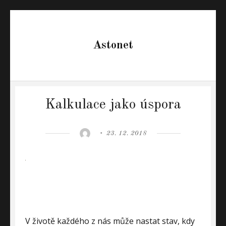
Astonet
Kalkulace jako úspora
Author
Posted
23. 12. 2018
on
V životě každého z nás může nastat stav, kdy