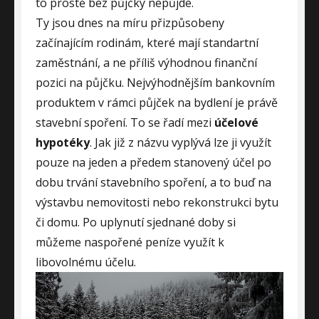
to prostě bez půjčky nepůjde.
Ty jsou dnes na míru přizpůsobeny
začínajícím rodinám, které mají standartní
zaměstnání, a ne příliš výhodnou finanční
pozici na půjčku. Nejvýhodnějším bankovním
produktem v rámci půjček na bydlení je právě
stavební spoření. To se řadí mezi
účelové
hypotéky
. Jak již z názvu vyplývá lze ji využít
pouze na jeden a předem stanovený účel po
dobu trvání stavebního spoření, a to buď na
výstavbu nemovitosti nebo rekonstrukci bytu
či domu. Po uplynutí sjednané doby si
můžeme naspořené peníze využít k
libovolnému účelu.