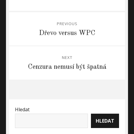
Navigace
PREVIOUS
pro
Previous
Dřevo versus WPC
post:
příspěvek
NEXT
Next
Cenzura nemusí být špatná
post:
Hledat
HLEDAT