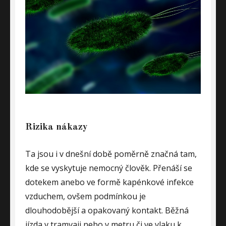
Rizika nákazy
Ta jsou i v dnešní době poměrně značná tam,
kde se vyskytuje nemocný člověk. Přenáší se
dotekem anebo ve formě kapénkové infekce
vzduchem, ovšem podmínkou je
dlouhodobější a opakovaný kontakt. Běžná
jízda v tramvaji nebo v metru či ve vlaku k