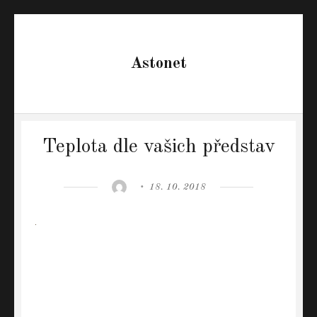
Astonet
Teplota dle vašich představ
Author
Posted
18. 10. 2018
on