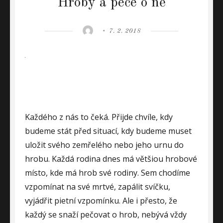
Hroby a péče o ně
Author
Posted
7. 2. 2018
on
Každého z nás to čeká. Přijde chvíle, kdy
budeme stát před situací, kdy budeme muset
uložit svého zemřelého nebo jeho urnu do
hrobu. Každá rodina dnes má většiou hrobové
místo, kde má hrob své rodiny. Sem chodíme
vzpomínat na své mrtvé, zapálit svíčku,
vyjádřit pietní vzpomínku. Ale i přesto, že
každý se snaží pečovat o hrob, nebývá vždy