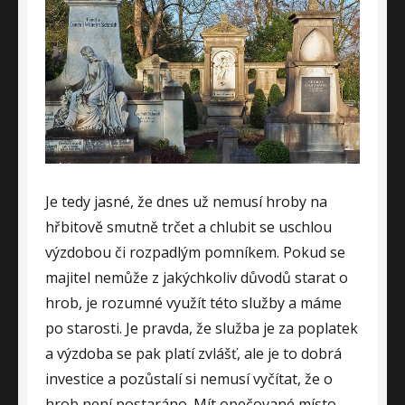
Je tedy jasné, že dnes už nemusí hroby na
hřbitově smutně trčet a chlubit se uschlou
výzdobou či rozpadlým pomníkem. Pokud se
majitel nemůže z jakýchkoliv důvodů starat o
hrob, je rozumné využít této služby a máme
po starosti. Je pravda, že služba je za poplatek
a výzdoba se pak platí zvlášť, ale je to dobrá
investice a pozůstalí si nemusí vyčítat, že o
hrob není postaráno. Mít opečované místo,