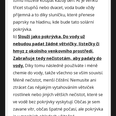
tomu můžete koupat každý den. Ať je venku
třicet stupňů nebo dvacet, voda bude vždy
příjemná a to díky sluníčku, které přenese
paprsky na hladinu, kde bude tato solární
pokrývka.
b)
Slouží jako pokrývka. Do vody už
nebudou padat žádné větvičky, lístečky či
hmyz z okolního venkovního prostředí.
Zabraňuje tedy nečistotám, aby padaly do
vody.
Díky tomu následně používáte i méně
chemie do vody, takže všechno se vším souvisí.
Méně nečistot, menší čištění. Nemusíte ani
ztrácet čas nějakým vytahováním větviček
rostlinek nebo jiných větších nečistot, které se
ve vodě bez pokrývky vyskytují. Občas je sem
zavane vítr, občas špatné počasí, ale pokrývka